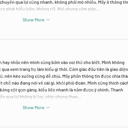
huyển qua lại cũng nhanh, không phải mò nhiều. Mấy ô thông tin
ọc phát hiểu luôn, không rối. Nói chung cảm giác…
Show More
n hay nhắc nên mình cũng bấm vào coi thử cho biết. Mình không 
t qua xem trang họ làm kiểu gì thôi. Cảm giác đầu tiên là giao diện
hữ, nên kéo xuống cũng dễ chịu. Mấy phần thông tin được chia thà
iết chỗ nào đang nói về cái gì, khỏi phải đoán. Mình cũng thích các
bảng cột gọn gàng, kiểu liếc nhanh là nắm được ý chính. Thanh 
n qua lại không bị lạc, nhìn chung thao…
Show More