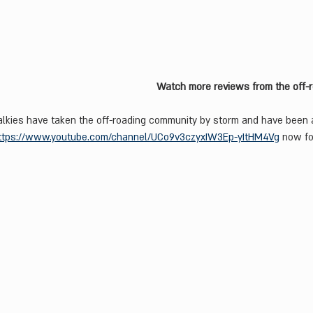
Watch more reviews from the off-
kies have taken the off-roading community by storm and have been a 
ttps://www.youtube.com/channel/UCo9v3czyxIW3Ep-yItHM4Vg
 now fo