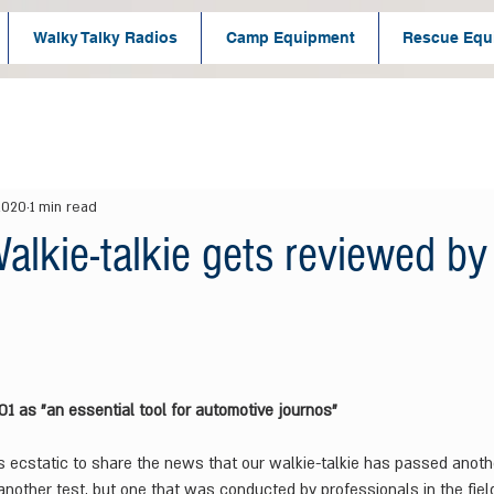
Walky Talky Radios
Camp Equipment
Rescue Equ
2020
1 min read
lkie-talkie gets reviewed by
1 as "an essential tool for automotive journos" 
ecstatic to share the news that our walkie-talkie has passed another
 another test, but one that was conducted by professionals in the field