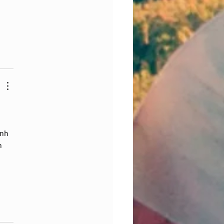
 
 
nh 
h 