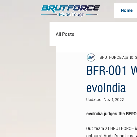
Home
All Posts
BRUTFORCE
Apr 10, 
BFR-001 Wa
evoIndia
Updated:
Nov 1, 2022
evoIndia judges the BFR00
Out team at BRUTFORCE is 
colours! And it's not just