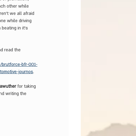
ach other while 
en't we all afraid 
ne while driving 
beating in it's 
nd read the 
/brutforce-bfr-001-
utomotive-journos
.
Rawuther
 for taking 
nd writing the 