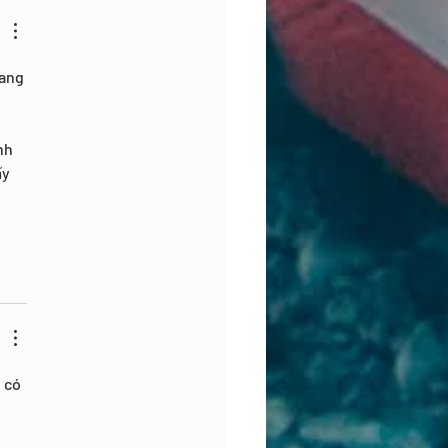
ang 
nh 
y 
 có 