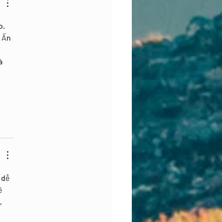
. 
 Ấn 
 
à 
 
 dễ 
ẽ 
, 