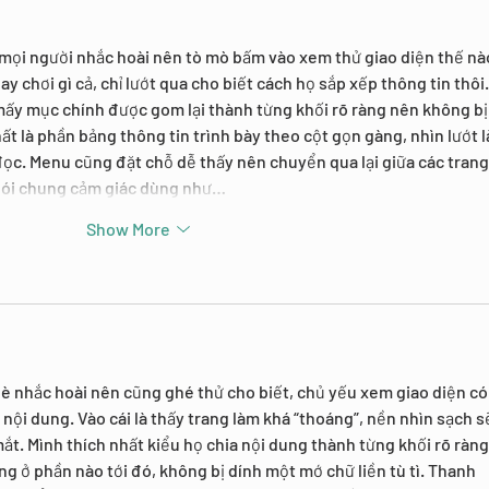
 mọi người nhắc hoài nên tò mò bấm vào xem thử giao diện thế nào
y chơi gì cả, chỉ lướt qua cho biết cách họ sắp xếp thông tin thôi.
mấy mục chính được gom lại thành từng khối rõ ràng nên không bị
nhất là phần bảng thông tin trình bày theo cột gọn gàng, nhìn lướt l
ọc. Menu cũng đặt chỗ dễ thấy nên chuyển qua lại giữa các trang
Nói chung cảm giác dùng như…
Show More
bè nhắc hoài nên cũng ghé thử cho biết, chủ yếu xem giao diện có
ội dung. Vào cái là thấy trang làm khá “thoáng”, nền nhìn sạch s
ắt. Mình thích nhất kiểu họ chia nội dung thành từng khối rõ ràng
g ở phần nào tới đó, không bị dính một mớ chữ liền tù tì. Thanh 