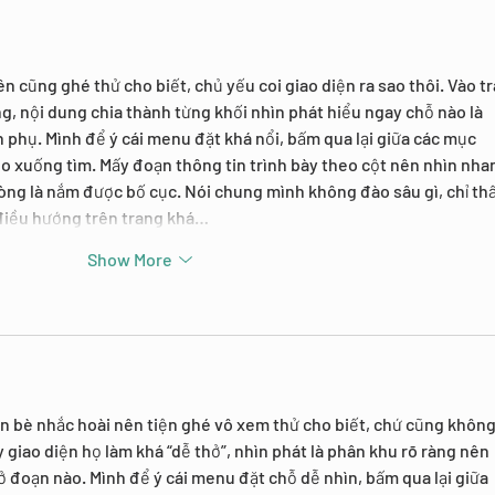
n cũng ghé thử cho biết, chủ yếu coi giao diện ra sao thôi. Vào tr
ng, nội dung chia thành từng khối nhìn phát hiểu ngay chỗ nào là 
n phụ. Mình để ý cái menu đặt khá nổi, bấm qua lại giữa các mục 
éo xuống tìm. Mấy đoạn thông tin trình bày theo cột nên nhìn nha
òng là nắm được bố cục. Nói chung mình không đào sâu gì, chỉ thấ
 điều hướng trên trang khá…
Show More
ạn bè nhắc hoài nên tiện ghé vô xem thử cho biết, chứ cũng không
 giao diện họ làm khá “dễ thở”, nhìn phát là phân khu rõ ràng nên 
 đoạn nào. Mình để ý cái menu đặt chỗ dễ nhìn, bấm qua lại giữa 