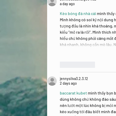
a day ago
Kèo bóng đá nhà cái
 mình thấy
Mình không có soi kỹ nội dung ha
tượng đầu là nhìn khá thoáng, 
kiểu “mở ra là rối”. Mình thích 
hiểu chứ không phải căng mắt đ
khá nhanh, không cần mò lâu. 
Like
Reply
jennysilva3.2.3.12
2 days ago
baccarat kubet
 mình thấy bạn 
dùng không chứ không đào sâu n
nên lướt một lúc không bị mỏi m
kéo xuống tới đâu biết mình đan