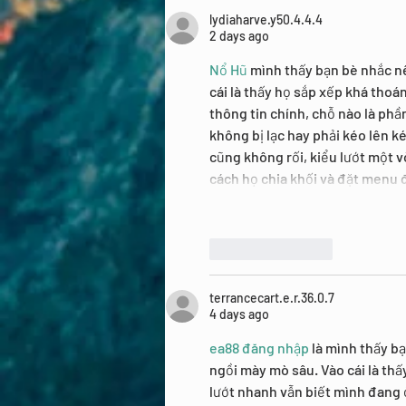
lydiaharve.y50.4.4.4
2 days ago
Nổ Hũ
 mình thấy bạn bè nhắc nê
cái là thấy họ sắp xếp khá thoá
thông tin chính, chỗ nào là phầ
không bị lạc hay phải kéo lên k
cũng không rối, kiểu lướt một v
cách họ chia khối và đặt menu
Like
Reply
terrancecart.e.r.36.0.7
4 days ago
ea88 đăng nhập
 là mình thấy b
ngồi mày mò sâu. Vào cái là thấy
lướt nhanh vẫn biết mình đang ở