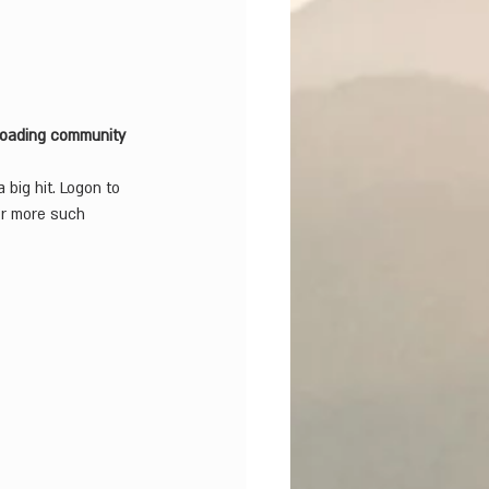
roading community
big hit. Logon to 
r more such 