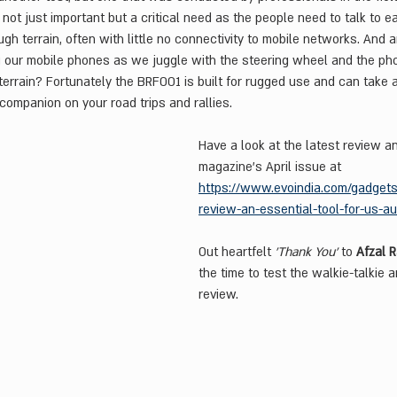
ot just important but a critical need as the people need to talk to e
gh terrain, often with little no connectivity to mobile networks. And ar
 our mobile phones as we juggle with the steering wheel and the pho
terrain? Fortunately the BRF001 is built for rugged use and can take a 
l companion on your road trips and rallies.
Have a look at the latest review a
magazine's April issue at 
https://www.evoindia.com/gadgets
review-an-essential-tool-for-us-a
Out heartfelt 
'Thank You'
 to 
Afzal 
the time to test the walkie-talkie a
review.